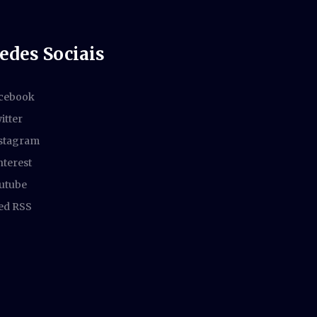
edes Sociais
cebook
itter
stagram
nterest
utube
ed RSS