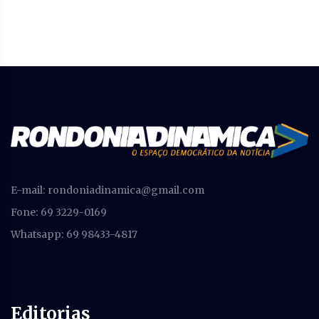
E-mail:
rondoniadinamica@gmail.com
Fone: 69 3229-0169
Whatsapp: 69 98433-4817
Editorias