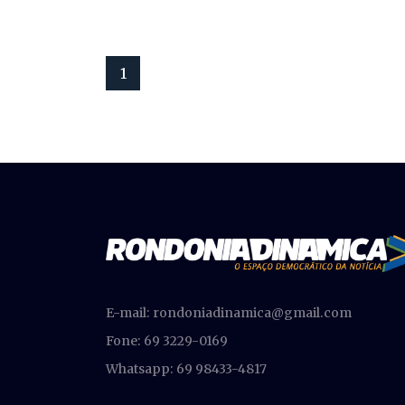
1
E-mail:
rondoniadinamica@gmail.com
Fone: 69 3229-0169
Whatsapp: 69 98433-4817