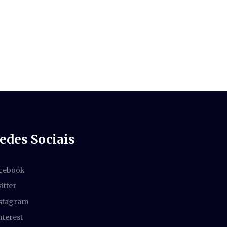
edes Sociais
cebook
itter
stagram
nterest