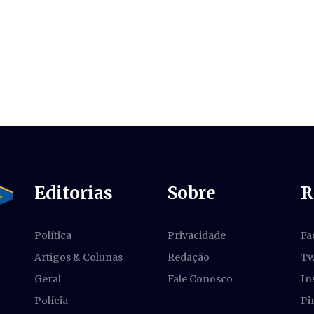
Editorias
Sobre
R
Política
Privacidade
Fa
Artigos & Colunas
Redação
Tw
Geral
Fale Conosco
In
Polícia
Pi