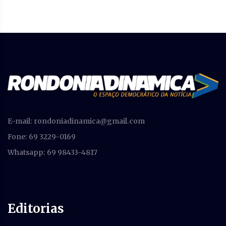
E-mail:
rondoniadinamica@gmail.com
Fone: 69 3229-0169
Whatsapp: 69 98433-4817
Editorias